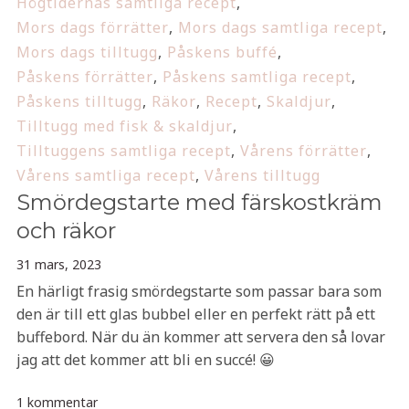
Högtidernas samtliga recept
,
Mors dags förrätter
,
Mors dags samtliga recept
,
Mors dags tilltugg
,
Påskens buffé
,
Påskens förrätter
,
Påskens samtliga recept
,
Påskens tilltugg
,
Räkor
,
Recept
,
Skaldjur
,
Tilltugg med fisk & skaldjur
,
Tilltuggens samtliga recept
,
Vårens förrätter
,
Vårens samtliga recept
,
Vårens tilltugg
Smördegstarte med färskostkräm
och räkor
31 mars, 2023
En härligt frasig smördegstarte som passar bara som
den är till ett glas bubbel eller en perfekt rätt på ett
buffebord. När du än kommer att servera den så lovar
jag att det kommer att bli en succé! 😀
1 kommentar