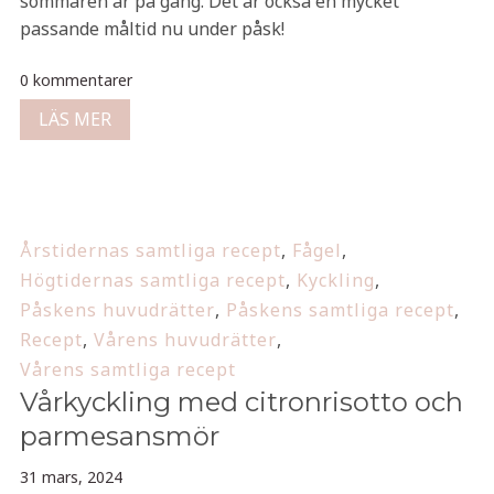
sommaren är på gång. Det är också en mycket
passande måltid nu under påsk!
0 kommentarer
LÄS MER
Årstidernas samtliga recept
,
Fågel
,
Högtidernas samtliga recept
,
Kyckling
,
Påskens huvudrätter
,
Påskens samtliga recept
,
Recept
,
Vårens huvudrätter
,
Vårens samtliga recept
Vårkyckling med citronrisotto och
parmesansmör
31 mars, 2024