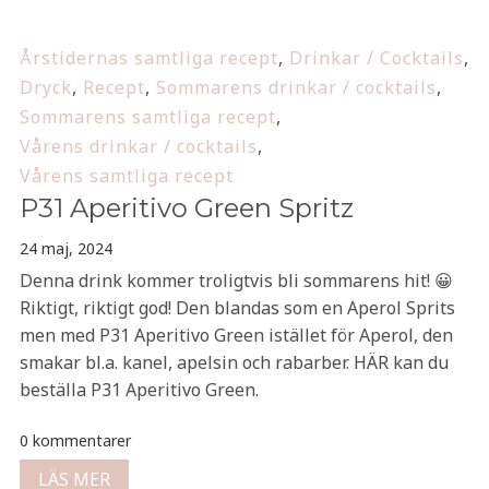
Årstidernas samtliga recept
,
Drinkar / Cocktails
,
Dryck
,
Recept
,
Sommarens drinkar / cocktails
,
Sommarens samtliga recept
,
Vårens drinkar / cocktails
,
Vårens samtliga recept
P31 Aperitivo Green Spritz
24 maj, 2024
Denna drink kommer troligtvis bli sommarens hit! 😀
Riktigt, riktigt god! Den blandas som en Aperol Sprits
men med P31 Aperitivo Green istället för Aperol, den
smakar bl.a. kanel, apelsin och rabarber. HÄR kan du
beställa P31 Aperitivo Green.
0 kommentarer
LÄS MER