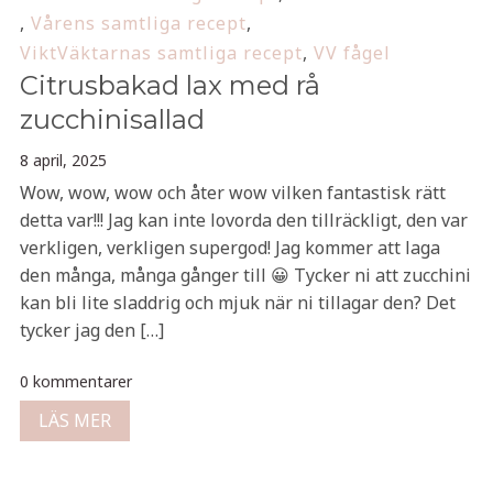
,
Vårens samtliga recept
,
ViktVäktarnas samtliga recept
,
VV fågel
Citrusbakad lax med rå
zucchinisallad
8 april, 2025
Wow, wow, wow och åter wow vilken fantastisk rätt
detta var!!! Jag kan inte lovorda den tillräckligt, den var
verkligen, verkligen supergod! Jag kommer att laga
den många, många gånger till 😀 Tycker ni att zucchini
kan bli lite sladdrig och mjuk när ni tillagar den? Det
tycker jag den […]
0 kommentarer
LÄS MER