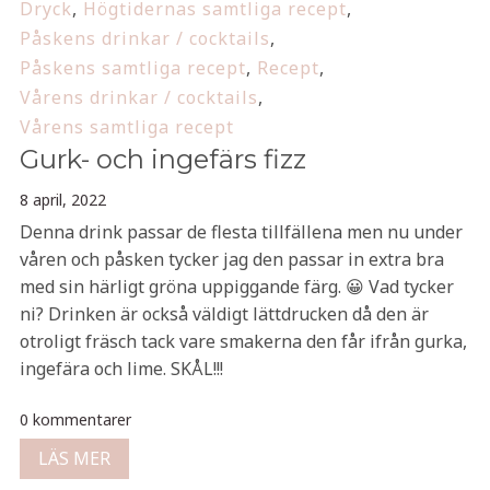
Dryck
,
Högtidernas samtliga recept
,
Påskens drinkar / cocktails
,
Påskens samtliga recept
,
Recept
,
Vårens drinkar / cocktails
,
Vårens samtliga recept
Gurk- och ingefärs fizz
8 april, 2022
Denna drink passar de flesta tillfällena men nu under
våren och påsken tycker jag den passar in extra bra
med sin härligt gröna uppiggande färg. 😀 Vad tycker
ni? Drinken är också väldigt lättdrucken då den är
otroligt fräsch tack vare smakerna den får ifrån gurka,
ingefära och lime. SKÅL!!!
0 kommentarer
LÄS MER