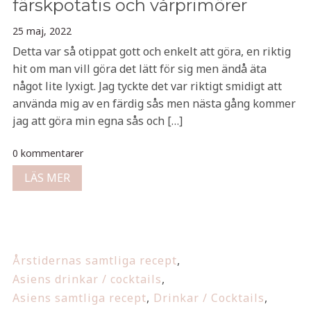
färskpotatis och vårprimörer
25 maj, 2022
Detta var så otippat gott och enkelt att göra, en riktig
hit om man vill göra det lätt för sig men ändå äta
något lite lyxigt. Jag tyckte det var riktigt smidigt att
använda mig av en färdig sås men nästa gång kommer
jag att göra min egna sås och […]
0 kommentarer
LÄS MER
Årstidernas samtliga recept
,
Asiens drinkar / cocktails
,
Asiens samtliga recept
,
Drinkar / Cocktails
,