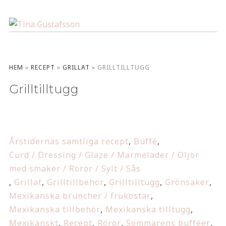
HEM
»
RECEPT
»
GRILLAT
»
GRILLTILLTUGG
Grilltilltugg
Årstidernas samtliga recept
,
Buffé
,
Curd / Dressing / Glaze / Marmelader / Oljor
med smaker / Röror / Sylt / Sås
,
Grillat
,
Grilltillbehör
,
Grilltilltugg
,
Grönsaker
,
Mexikanska bruncher / frukostar
,
Mexikanska tillbehör
,
Mexikanska tilltugg
,
Mexikanskt
,
Recept
,
Röror
,
Sommarens bufféer
,