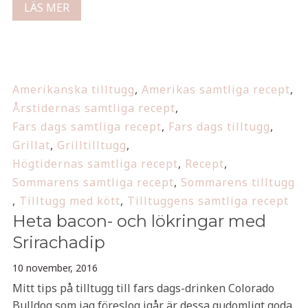
LÄS MER
Amerikanska tilltugg
,
Amerikas samtliga recept
,
Årstidernas samtliga recept
,
Fars dags samtliga recept
,
Fars dags tilltugg
,
Grillat
,
Grilltilltugg
,
Högtidernas samtliga recept
,
Recept
,
Sommarens samtliga recept
,
Sommarens tilltugg
,
Tilltugg med kött
,
Tilltuggens samtliga recept
Heta bacon- och lökringar med
Srirachadip
10 november, 2016
Mitt tips på tilltugg till fars dags-drinken Colorado
Bulldog som jag föreslog igår är dessa gudomligt goda