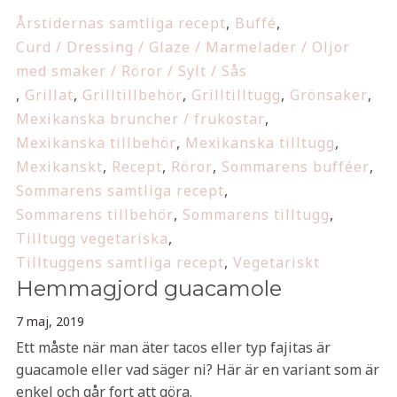
Årstidernas samtliga recept
,
Buffé
,
Curd / Dressing / Glaze / Marmelader / Oljor
med smaker / Röror / Sylt / Sås
,
Grillat
,
Grilltillbehör
,
Grilltilltugg
,
Grönsaker
,
Mexikanska bruncher / frukostar
,
Mexikanska tillbehör
,
Mexikanska tilltugg
,
Mexikanskt
,
Recept
,
Röror
,
Sommarens bufféer
,
Sommarens samtliga recept
,
Sommarens tillbehör
,
Sommarens tilltugg
,
Tilltugg vegetariska
,
Tilltuggens samtliga recept
,
Vegetariskt
Hemmagjord guacamole
7 maj, 2019
Ett måste när man äter tacos eller typ fajitas är
guacamole eller vad säger ni? Här är en variant som är
enkel och går fort att göra.