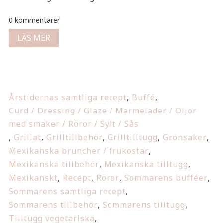
0 kommentarer
LÄS MER
Årstidernas samtliga recept
,
Buffé
,
Curd / Dressing / Glaze / Marmelader / Oljor
med smaker / Röror / Sylt / Sås
,
Grillat
,
Grilltillbehör
,
Grilltilltugg
,
Grönsaker
,
Mexikanska bruncher / frukostar
,
Mexikanska tillbehör
,
Mexikanska tilltugg
,
Mexikanskt
,
Recept
,
Röror
,
Sommarens bufféer
,
Sommarens samtliga recept
,
Sommarens tillbehör
,
Sommarens tilltugg
,
Tilltugg vegetariska
,