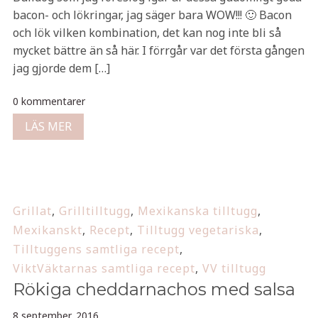
bacon- och lökringar, jag säger bara WOW!!! 🙂 Bacon
och lök vilken kombination, det kan nog inte bli så
mycket bättre än så här. I förrgår var det första gången
jag gjorde dem […]
0 kommentarer
LÄS MER
Grillat
,
Grilltilltugg
,
Mexikanska tilltugg
,
Mexikanskt
,
Recept
,
Tilltugg vegetariska
,
Tilltuggens samtliga recept
,
ViktVäktarnas samtliga recept
,
VV tilltugg
Rökiga cheddarnachos med salsa
8 september, 2016