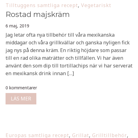
Tilltuggens samtliga recept
,
Vegetariskt
Rostad majskräm
6 maj, 2019
Jag letar ofta nya tillbehör till våra mexikanska
middagar och våra grillkvällar och ganska nyligen fick
jag nys på denna kräm. En riktig höjdare som passar
till en rad olika maträtter och tillfällen. Vi har även
använt den som dip till tortillachips när vi har serverat
en mexikansk drink innan […]
0 kommentarer
LÄS MER
Europas samtliga recept
,
Grillat
,
Grilltillbehör
,