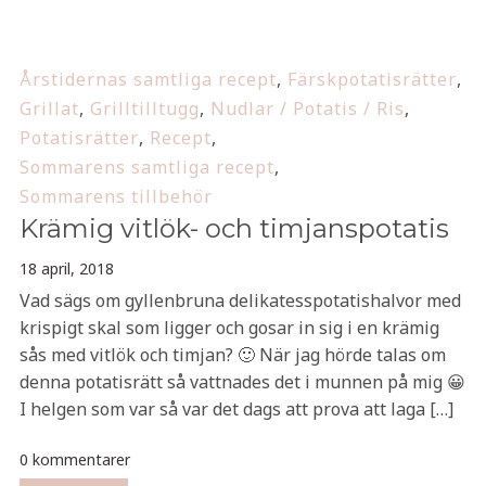
Årstidernas samtliga recept
,
Färskpotatisrätter
,
Grillat
,
Grilltilltugg
,
Nudlar / Potatis / Ris
,
Potatisrätter
,
Recept
,
Sommarens samtliga recept
,
Sommarens tillbehör
Krämig vitlök- och timjanspotatis
18 april, 2018
Vad sägs om gyllenbruna delikatesspotatishalvor med
krispigt skal som ligger och gosar in sig i en krämig
sås med vitlök och timjan? 🙂 När jag hörde talas om
denna potatisrätt så vattnades det i munnen på mig 😀
I helgen som var så var det dags att prova att laga […]
0 kommentarer