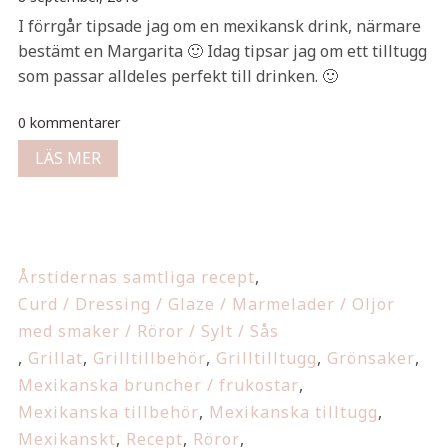
I förrgår tipsade jag om en mexikansk drink, närmare
bestämt en Margarita 🙂 Idag tipsar jag om ett tilltugg
som passar alldeles perfekt till drinken. 🙂
0 kommentarer
LÄS MER
Årstidernas samtliga recept
,
Curd / Dressing / Glaze / Marmelader / Oljor
med smaker / Röror / Sylt / Sås
,
Grillat
,
Grilltillbehör
,
Grilltilltugg
,
Grönsaker
,
Mexikanska bruncher / frukostar
,
Mexikanska tillbehör
,
Mexikanska tilltugg
,
Mexikanskt
,
Recept
,
Röror
,