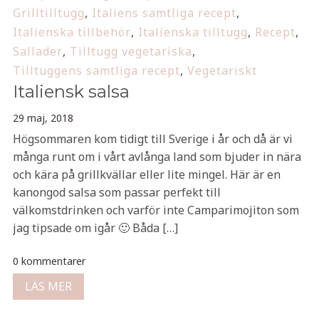
Grilltilltugg
,
Italiens samtliga recept
,
Italienska tillbehör
,
Italienska tilltugg
,
Recept
,
Sallader
,
Tilltugg vegetariska
,
Tilltuggens samtliga recept
,
Vegetariskt
Italiensk salsa
29 maj, 2018
Högsommaren kom tidigt till Sverige i år och då är vi
många runt om i vårt avlånga land som bjuder in nära
och kära på grillkvällar eller lite mingel. Här är en
kanongod salsa som passar perfekt till
välkomstdrinken och varför inte Camparimojiton som
jag tipsade om igår 🙂 Båda […]
0 kommentarer
LÄS MER