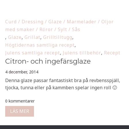
Curd / Dressing / Glaze / Marmelader / Oljor
med smaker / Röror / Sylt / Sås
,
Glaze
,
Grillat
,
Grilltilltugg
,
Högtidernas samtliga recept
,
Julens samtliga recept
,
Julens tillbehör
,
Recept
Citron- och ingefärsglaze
4 december, 2014
Denna glaze passar fantastiskt bra på revbensspjäll,
tjocka, tunna eller på kammben spelar ingen roll 🙂
0 kommentarer
LÄS MER