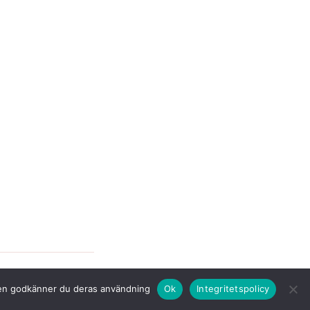
tsen godkänner du deras användning
Ok
Integritetspolicy