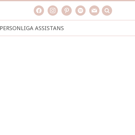
facebook
instagram
pinterest
spotify
mail
search

PERSONLIGA ASSISTANS