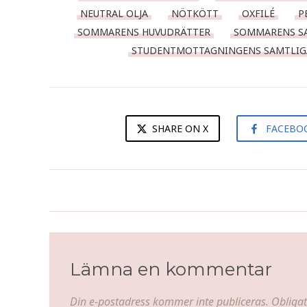
NEUTRAL OLJA
NÖTKÖTT
OXFILÉ
P
SOMMARENS HUVUDRÄTTER
SOMMARENS SA
STUDENTMOTTAGNINGENS SAMTLIG
SHARE ON X
FACEBO
Midsommardukning i vitt, blått
och rosa - Middag
Lämna en kommentar
Din e-postadress kommer inte publiceras.
Obligat