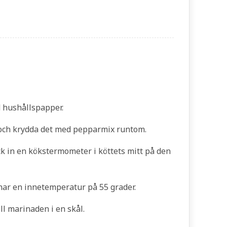
d hushållspapper.
 och krydda det med pepparmix runtom.
ck in en kökstermometer i köttets mitt på den
n har en innetemperatur på 55 grader.
l marinaden i en skål.