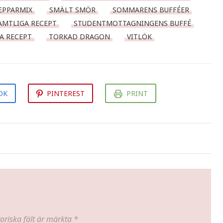
EPPARMIX
SMÄLT SMÖR
SOMMARENS BUFFÉER
MTLIGA RECEPT
STUDENTMOTTAGNINGENS BUFFÉ
A RECEPT
TORKAD DRAGON
VITLÖK
OK
PINTEREST
PRINT
Jordgubbstårta med italiensk
maräng
oriska fält är märkta
*