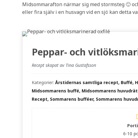
Midsommarafton närmar sig med stormsteg 🙂 oc
eller fira själv i en husvagn vid en sjö kan detta va
Peppar- och vitlöksmari
Recept skapat av Tina Gustafsson
Kategorier:
Årstidernas samtliga recept, Buffé, 
Midsommarens buffé, Midsommarens huvudrätt
Recept, Sommarens bufféer, Sommarens huvudr
Port
6-10
po