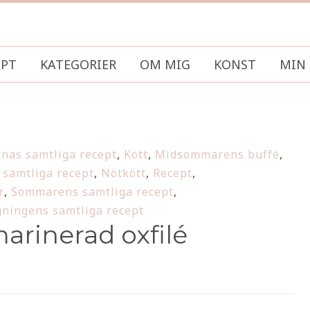
EPT
KATEGORIER
OM MIG
KONST
MIN 
nas samtliga recept
,
Kött
,
Midsommarens buffé
,
samtliga recept
,
Nötkött
,
Recept
,
r
,
Sommarens samtliga recept
,
ningens samtliga recept
arinerad oxfilé