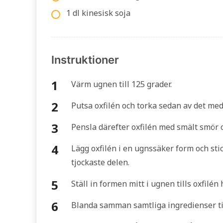
1 dl kinesisk soja
Instruktioner
Värm ugnen till 125 grader.
Putsa oxfilén och torka sedan av det me
Pensla därefter oxfilén med smält smör
Lägg oxfilén i en ugnssäker form och sti
tjockaste delen.
Ställ in formen mitt i ugnen tills oxfilé
Blanda samman samtliga ingredienser til