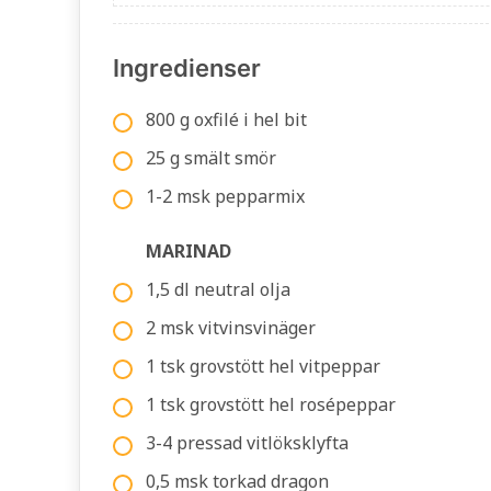
Ingredienser
800 g oxfilé i hel bit
25 g smält smör
1-2 msk pepparmix
MARINAD
1,5 dl neutral olja
2 msk vitvinsvinäger
1 tsk grovstött hel vitpeppar
1 tsk grovstött hel rosépeppar
3-4 pressad vitlöksklyfta
0,5 msk torkad dragon