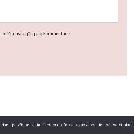
ren för nästa gång jag kommentarer.
Copyright © 2026 Tina Gustafsson
pplevelsen på vår hemsida. Genom att fortsätta använda den här webbpla