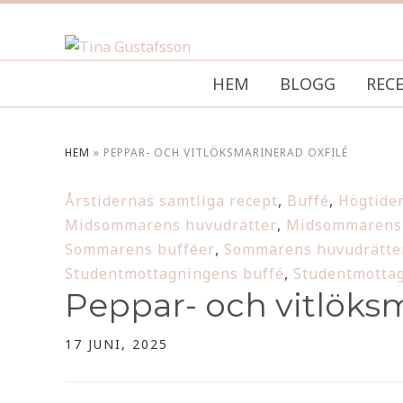
HEM
BLOGG
REC
HEM
»
PEPPAR- OCH VITLÖKSMARINERAD OXFILÉ
Årstidernas samtliga recept
,
Buffé
,
Högtider
Midsommarens huvudrätter
,
Midsommarens 
Sommarens bufféer
,
Sommarens huvudrätte
Studentmottagningens buffé
,
Studentmottag
Peppar- och vitlöksm
17 JUNI, 2025